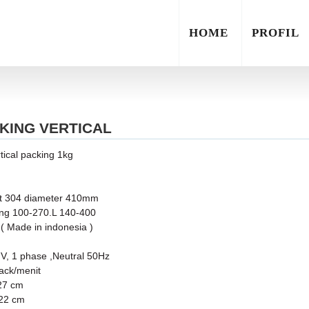
HOME
PROFIL
KING VERTICAL
tical packing 1kg
sst 304 diameter 410mm
jang 100-270.L 140-400
 ( Made in indo
nesia )
t
 V, 1 phase ,Neutral 50Hz
ack/menit
 27 cm
 22 cm