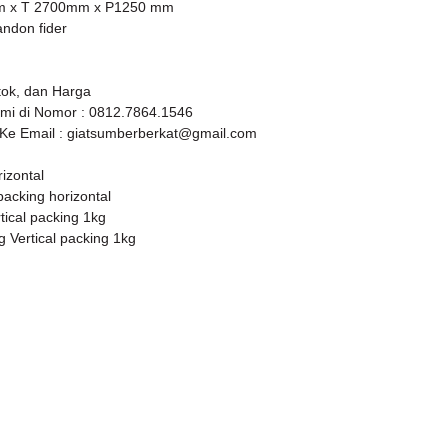
mm x T 2700mm x P1250 mm
tandon fider
tok, dan Harga
mi di Nomor : 0812.7864.1546
Ke Email : giatsumberberkat@gmail.com
izontal
packing horizontal
tical packing 1kg
g Vertical packing 1kg