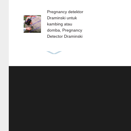
Pregnancy detektor
Draminski untuk
kambing atau
domba, Pregnancy
Detector Draminski
Draminski Moisture
meter GMM mini-
Grain Moisture
Meter GMM Mini
ORIGINAL - Alat
ukur kadar air
Jagung, Kopi, dll
Alat Infus Untuk
Ternak - Set Infus
Untuk Ternak