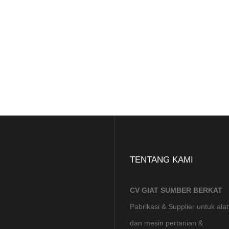
TENTANG KAMI
CV GIAT SUMBER BERKAT
Pabrikasi & Supplier untuk alat
dan mesin pertanian &