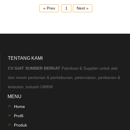
« Prev
1
Next »
TENTANG KAMI
CV GIAT SUMBER BERKAT
Pabrikasi & Supplier untuk alat
dan mesin pertanian & perkebunan, peternakan, perikanan &
kelautan, industri UMKM
MENU
Home
Profil
Produk