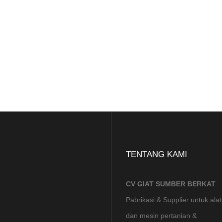
TENTANG KAMI
CV GIAT SUMBER BERKAT
Pabrikasi & Supplier untuk alat
dan mesin pertanian &