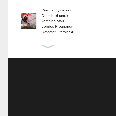
Pregnancy detektor
Draminski untuk
kambing atau
domba, Pregnancy
Detector Draminski
Draminski Moisture
meter GMM mini-
Grain Moisture
Meter GMM Mini
ORIGINAL - Alat
ukur kadar air
Jagung, Kopi, dll
Alat Infus Untuk
Ternak - Set Infus
Untuk Ternak