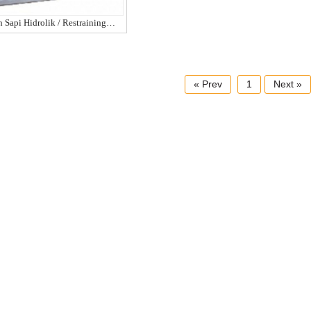
Jual Mesin Perebah Sapi Hidrolik / Restraining Box
« Prev
1
Next »