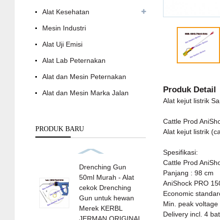
Alat Kesehatan
Mesin Industri
Alat Uji Emisi
Alat Lab Peternakan
Alat dan Mesin Peternakan
Produk Detail
Alat dan Mesin Marka Jalan
Alat kejut listrik
Cattle Prod AniSh
PRODUK BARU
Alat kejut listrik
Spesifikasi:
Cattle Prod AniSh
Drenching Gun
Panjang : 98 cm
50ml Murah - Alat
AniShock PRO 15
cekok Drenching
Eco
nomic standar
Gun untuk hewan
Min. peak voltage
Merek KERBL
Delivery incl. 4 b
JERMAN ORIGINAL