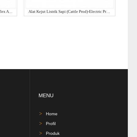
Pembaca Tag RFID- Allflex AWR250 - Allflex AWR250 Stick Reader
Alat Kejut Listrik Sapi (cattle Prod)-Electric Prodder AniShock PRO-Kerbl Electric Prodder
MENU
Home
Profil
Produk