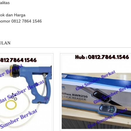
litas
tok dan Harga
nomor 0812 7864 1546
ULAN