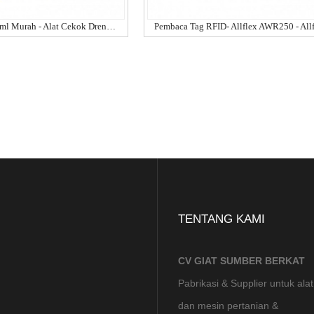
Drenching Gun 50ml Murah - Alat Cekok Drenching Gun Untuk Hewan Merek KERBL JERMAN ORIGINAL
TENTANG KAMI
CV GIAT SUMBER BERKAT
Pabrikasi & Supplier untuk alat
dan mesin pertanian &