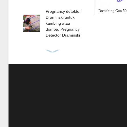
Alat Ukur Kadar Air Daging Sapi Ayam Kambing Dll
Pregnancy detektor
Draminski untuk
kambing atau
domba, Pregnancy
Detector Draminski
Draminski Moisture
meter GMM mini-
Grain Moisture
Meter GMM Mini
ORIGINAL - Alat
ukur kadar air
Jagung, Kopi, dll
Alat Infus Untuk
Ternak - Set Infus
Untuk Ternak