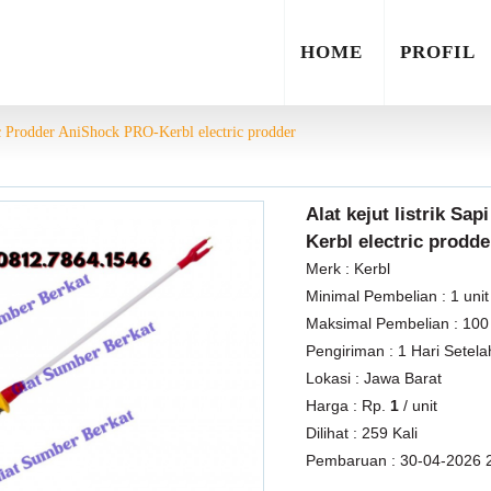
HOME
PROFIL
tric Prodder AniShock PRO-Kerbl electric prodder
Alat kejut listrik Sa
Kerbl electric prodde
Merk :
Kerbl
Minimal Pembelian :
1 unit
Maksimal Pembelian :
100 
Pengiriman :
1 Hari Setel
Lokasi :
Jawa Barat
Harga :
Rp.
1
/ unit
Dilihat :
259 Kali
Pembaruan :
30-04-2026 