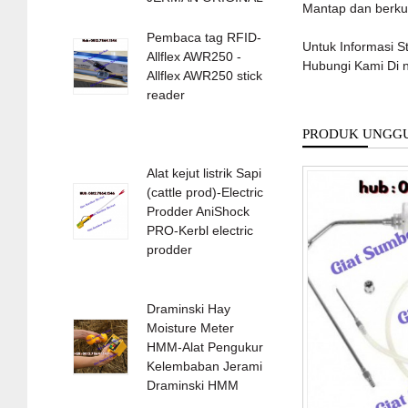
Mantap dan berkua
Pembaca tag RFID-
Untuk Informasi S
Allflex AWR250 -
Hubungi Kami Di 
Allflex AWR250 stick
reader
PRODUK UNGG
Alat kejut listrik Sapi
(cattle prod)-Electric
Prodder AniShock
PRO-Kerbl electric
prodder
Draminski Hay
Moisture Meter
HMM-Alat Pengukur
Kelembaban Jerami
Draminski HMM