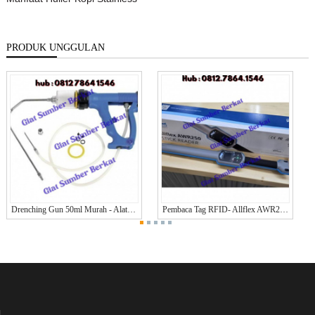
PRODUK UNGGULAN
Drenching Gun 50ml Murah - Alat Cekok Drenching Gun Untuk Hewan Merek KERBL JERMAN ORIGINAL
Pembaca Tag RFID- Allflex AWR250 - Allflex AWR250 Stick Reader