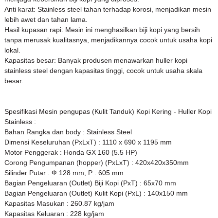
Anti karat: Stainless steel tahan terhadap korosi, menjadikan mesin
lebih awet dan tahan lama.
Hasil kupasan rapi: Mesin ini menghasilkan biji kopi yang bersih
tanpa merusak kualitasnya, menjadikannya cocok untuk usaha kopi
lokal.
Kapasitas besar: Banyak produsen menawarkan huller kopi
stainless steel dengan kapasitas tinggi, cocok untuk usaha skala
besar.
Spesifikasi Mesin pengupas (Kulit Tanduk) Kopi Kering - Huller Kopi
Stainless :
Bahan Rangka dan body : Stainless Steel
Dimensi Keseluruhan (PxLxT) : 1110 x 690 x 1195 mm
Motor Penggerak : Ho
nda GX 160 (5.5 HP)
Corong Pengumpanan (hopper) (PxLxT) : 420
x420x350mm
Silinder Putar : Ф 128 mm, P : 605 mm
Bagian Pengeluaran (Outlet) Biji Kopi (PxT) : 65x70 mm
Bagian Pengeluaran (Outlet) Kulit Kopi (PxL) : 140
x150 mm
Kapasitas Masukan : 260.87 kg/jam
Kapasitas Keluaran : 228 kg/jam