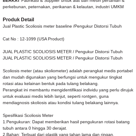
BERKAT
Pabrikasi & Supplier untuk alat dan mesin pertanian &
perkebunan, peternakan, perikanan & kelautan, industri UMKM
Produk Detail
Jual Plastic Scoliosis meter ba
seline /Pengukur Distorsi Tubuh
Cat No : 12-1099 (USA Product)
JUAL PLASTIC SCOLIOSIS METER / Pengukur Distorsi Tubuh
JUAL PLASTIC SCOLIOSIS METER / Pengukur Distorsi Tubuh
Scoliosis meter (atau skoliometer) adalah perangkat medis portabel
dan mudah digunakan yang berfungsi untuk mengukur tingkat
rotasi atau kelainan bentuk pada tulang belakang.
Perangkat ini membantu mengidentifikasi individu yang perlu dirujuk
untuk e
valuasi medis lebih lanjut, seperti rontgen, guna
mendiagnosis skoliosis atau ko
ndisi tulang belakang lainnya.
Spesifikasi Scoliosis Meter
1.Pengukuran: Dapat memberikan hasil pengukuran rotasi batang
tubuh antara 0 hingga 30 derajat.
2.Bahan: Terbuat dari plastik yang tahan lama dan ringan.