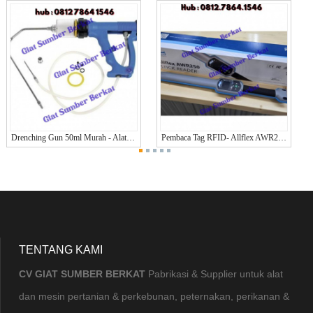
Drenching Gun 50ml Murah - Alat Cekok Drenching Gun Untuk Hewan Merek KERBL JERMAN ORIGINAL
Pembaca Tag RFID- Allflex AWR250 - Allflex AWR250 Stick Reader
TENTANG KAMI
CV GIAT SUMBER BERKAT
Pabrikasi & Supplier untuk alat
dan mesin pertanian & perkebunan, peternakan, perikanan &